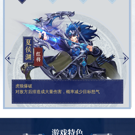
虎狼爆破
百步穿杨
深思虑远
霸道纵横
对敌方后排造成大量伤害，概率减少目标怒气
对敌人全体造成大量伤害，概率减少目标怒气
对敌人后排造成大量伤害，概率减少目标怒气
对敌方前排造成大量伤害，概率使其进入眩晕状态